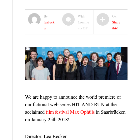
By
With
Ok
leabeck
Comme
Share
on
er
nts Off
this!
HIT
AND
RUN
premieres
at
film
festival
Max
Ophüls
We are happy to announce the world premiere of
our fictional web series HIT AND RUN at the
acclaimed
film festival Max Ophüls
in Saarbrücken
on January 25th 2018!
Director: Lea Becker